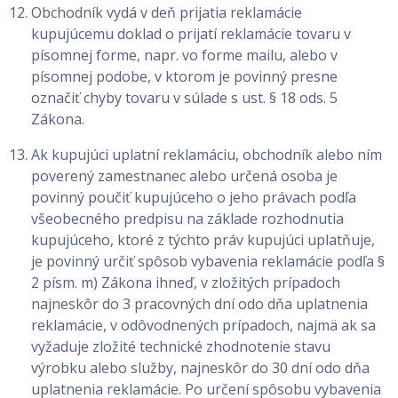
Obchodník vydá v deň prijatia reklamácie
kupujúcemu doklad o prijatí reklamácie tovaru v
písomnej forme, napr. vo forme mailu, alebo v
písomnej podobe, v ktorom je povinný presne
označiť chyby tovaru v súlade s ust. § 18 ods. 5
Zákona.
Ak kupujúci uplatní reklamáciu, obchodník alebo ním
poverený zamestnanec alebo určená osoba je
povinný poučiť kupujúceho o jeho právach podľa
všeobecného predpisu na základe rozhodnutia
kupujúceho, ktoré z týchto práv kupujúci uplatňuje,
je povinný určiť spôsob vybavenia reklamácie podľa §
2 písm. m) Zákona ihneď, v zložitých prípadoch
najneskôr do 3 pracovných dní odo dňa uplatnenia
reklamácie, v odôvodnených prípadoch, najmä ak sa
vyžaduje zložité technické zhodnotenie stavu
výrobku alebo služby, najneskôr do 30 dní odo dňa
uplatnenia reklamácie. Po určení spôsobu vybavenia