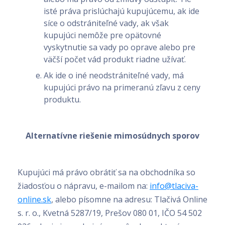
isté práva prislúchajú kupujúcemu, ak ide
síce o odstrániteľné vady, ak však
kupujúci nemôže pre opätovné
vyskytnutie sa vady po oprave alebo pre
väčší počet vád produkt riadne užívať.
Ak ide o iné neodstrániteľné vady, má
kupujúci právo na primeranú zľavu z ceny
produktu.
Alternatívne riešenie mimosúdnych sporov
Kupujúci má právo obrátiť sa na obchodníka so
žiadosťou o nápravu, e-mailom na:
info@tlaciva-
online.sk
, alebo písomne na adresu: Tlačivá Online
s. r. o., Kvetná 5287/19, Prešov 080 01, IČO 54 502