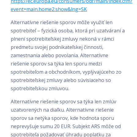
https://ec.europa.eu/consumers/odr/main/index.cfm?
event=main.home2.show&lng=SK
Alternatívne riešenie sporov môže využiť len
spotrebiteľ – fyzická osoba, ktorá pri uzatváraní a
plnení spotrebiteľskej zmluvy nekoná v rámci
predmetu svojej podnikateľskej činnosti,
zamestnania alebo povolania. Alternatívne
riešenie sporov sa týka len sporu medzi
spotrebiteľom a obchodníkom, vyplývajúceho zo
spotrebiteľskej zmluvy alebo súvisiaceho so
spotrebiteľskou zmluvou.
Alternatívne riešenie sporov sa týka len zmlúv
uzatvorených na diaľku. Alternatívne riešenie
sporov sa netýka sporov, kde hodnota sporu
neprevyšuje sumu 20 EUR. Subjekt ARS môže od
spotrebiteľa požadovať úhradu poplatku za