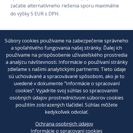
začatie alternatívneho riešenia sporu maximálne
do výšky 5 EUR s DPH.
V Prešove, dňa 17.06.2025
Súbory cookies používame na zabezpečenie správneho
a spoľahlivého fungovania našej stránky. Ďalej ich
používame na prispôsobenie užívateľského prostredia
a analýzu návštevnosti. Informácie o používaní stránky
Cenník
zdieľame s našimi analytickými partnermi. Tieto údaje
sú uchovávané a spracovávané spôsobom, ako je to
Kontakt
uvedené v dokumente "Informácie o spracovaní
Všeobecné obchodné podmienky
cookies". Vyjadrite svoj súhlas so spracovaním
osobných údajov prostredníctvom súborov cookies
Reklamačný poriadok
použitím zobrazených tlačidiel. Súhlas môžete
Ochrana osobných údajov
kedykoľvek odvolať.
Nastavenia cookies
Ochrana osobných údajov
Informácie o spracovaní cookies