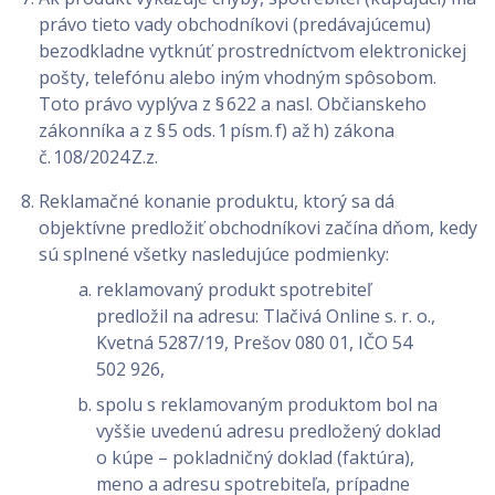
právo tieto vady obchodníkovi (predávajúcemu)
bezodkladne vytknúť prostredníctvom elektronickej
pošty, telefónu alebo iným vhodným spôsobom.
Toto právo vyplýva z § 622 a nasl. Občianskeho
zákonníka a z § 5 ods. 1 písm. f) až h) zákona
č. 108/2024 Z.z.
Reklamačné konanie produktu, ktorý sa dá
objektívne predložiť obchodníkovi začína dňom, kedy
sú splnené všetky nasledujúce podmienky:
reklamovaný produkt spotrebiteľ
predložil na adresu: Tlačivá Online s. r. o.,
Kvetná 5287/19, Prešov 080 01, IČO 54
502 926,
spolu s reklamovaným produktom bol na
vyššie uvedenú adresu predložený doklad
o kúpe – pokladničný doklad (faktúra),
meno a adresu spotrebiteľa, prípadne