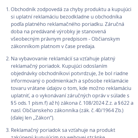
Obchodník zodpovedá za chyby produktu a kupujúci
si uplatní reklamáciu bezodkladne u obchodníka
podľa platného reklamačného poriadku. Záručná
doba na predávané výrobky je stanovená
všeobecným právnym predpisom - Občianskym
zákonníkom platnom v čase predaja.
Na vybavovanie reklamácií sa vzťahuje platný
reklamačný poriadok. Kupujúci odoslaním
objednávky obchodníkovi potvrdzuje, že bol riadne
informovaný o podmienkach a spôsobe reklamácie
tovaru vrátane údajov o tom, kde možno reklamáciu
uplatniť, a o vykonávaní záručných opráv v súlade s
§ 5 ods. 1 písm. f) až h) zákona č. 108/2024 Z.z. a § 622 a
nasl. Občianskeho zákonníka (zák. č. 40/1964 Zb.)
(ďalej len „Zákon“).
Reklamačný poriadok sa vzťahuje na produkt
zakúpený kupujúcim na webovej stránke