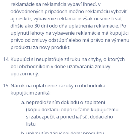
reklamácie sa reklamácia vybaví ihneď, v
odôvodnených prípadoch možno reklamáciu vybaviť
aj neskôr; vybavenie reklamácie však nesmie trvať
dlhšie ako 30 dní odo dňa uplatnenia reklamácie. Po
uplynutí lehoty na vybavenie reklamácie má kupujúci
právo od zmluvy odstúpiť alebo má právo na výmenu
produktu za nový produkt.
Kupujúci si neuplatňuje záruku na chyby, o ktorých
bol obchodníkom v dobe uzatvárania zmluvy
upozornený.
Nárok na uplatnenie záruky u obchodníka
kupujúcim zaniká:
nepredložením dokladu o zaplatení
(kópiu dokladu odporúčame kupujúcemu
si zabezpečiť a ponechať si), dodacieho
listu
uplynutím záručnej doby produktu,