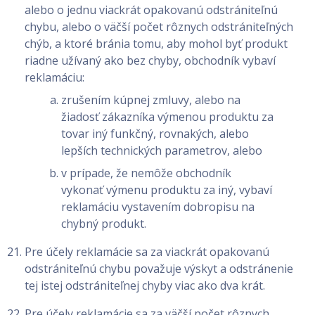
alebo o jednu viackrát opakovanú odstrániteľnú
chybu, alebo o väčší počet rôznych odstrániteľných
chýb, a ktoré bránia tomu, aby mohol byť produkt
riadne užívaný ako bez chyby, obchodník vybaví
reklamáciu:
zrušením kúpnej zmluvy, alebo na
žiadosť zákazníka výmenou produktu za
tovar iný funkčný, rovnakých, alebo
lepších technických parametrov, alebo
v prípade, že nemôže obchodník
vykonať výmenu produktu za iný, vybaví
reklamáciu vystavením dobropisu na
chybný produkt.
Pre účely reklamácie sa za viackrát opakovanú
odstrániteľnú chybu považuje výskyt a odstránenie
tej istej odstrániteľnej chyby viac ako dva krát.
Pre účely reklamácie sa za väčší počet rôznych