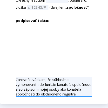
Okresným súdom
, oddiel Sro,
vložka
(ďalej len „
spoločnosť
“)
podpisovať takto:
..............................................................................