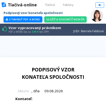
Tlačivá-online
Tlačivá
Faktúry
Podpisový vzor konateľa spoločnosti
STIAHNUŤ PDF A WORD
ULOŽIŤ A DOKONČIŤ NESKÔR
Vzor vypracovaný právnikom
JUDr. Marcela Falátová
PDF a WORD iba za
3,90 €
bez DPH
PODPISOVÝ VZOR
KONATEĽA SPOLOČNOSTI
, dňa
Kontateľ: