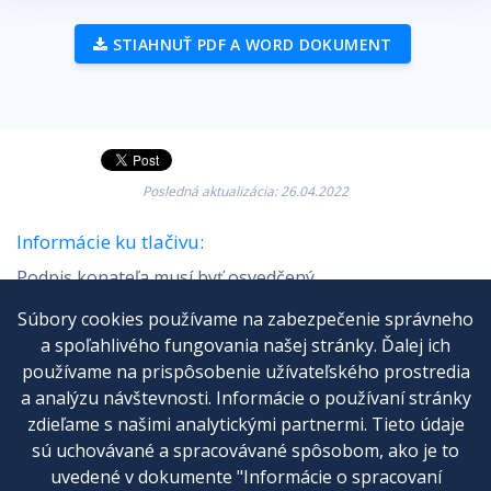
STIAHNUŤ PDF A WORD DOKUMENT
Posledná aktualizácia: 26.04.2022
Informácie ku tlačivu:
Podpis konateľa musí byť osvedčený.
Súbory cookies používame na zabezpečenie správneho
a spoľahlivého fungovania našej stránky. Ďalej ich
používame na prispôsobenie užívateľského prostredia
a analýzu návštevnosti. Informácie o používaní stránky
Cenník
zdieľame s našimi analytickými partnermi. Tieto údaje
sú uchovávané a spracovávané spôsobom, ako je to
Kontakt
uvedené v dokumente "Informácie o spracovaní
Všeobecné obchodné podmienky