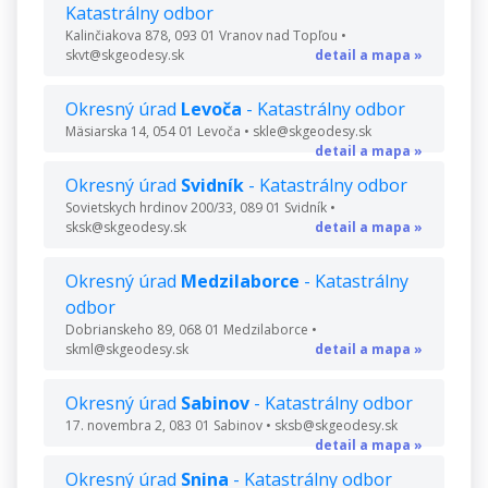
Katastrálny odbor
Kalinčiakova 878, 093 01 Vranov nad Topľou •
skvt@skgeodesy.sk
detail a mapa »
Okresný úrad
Levoča
- Katastrálny odbor
Mäsiarska 14, 054 01 Levoča • skle@skgeodesy.sk
detail a mapa »
Okresný úrad
Svidník
- Katastrálny odbor
Sovietskych hrdinov 200/33, 089 01 Svidník •
sksk@skgeodesy.sk
detail a mapa »
Okresný úrad
Medzilaborce
- Katastrálny
odbor
Dobrianskeho 89, 068 01 Medzilaborce •
skml@skgeodesy.sk
detail a mapa »
Okresný úrad
Sabinov
- Katastrálny odbor
17. novembra 2, 083 01 Sabinov • sksb@skgeodesy.sk
detail a mapa »
Okresný úrad
Snina
- Katastrálny odbor