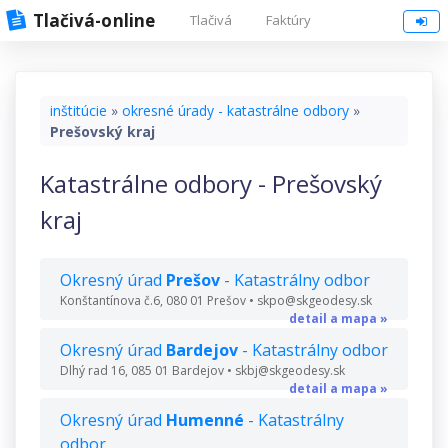
Tlačivá-online
Tlačivá
Faktúry
inštitúcie
»
okresné úrady - katastrálne odbory
»
Prešovský kraj
Katastrálne odbory - Prešovský
kraj
Okresný úrad
Prešov
- Katastrálny odbor
Konštantínova č.6, 080 01 Prešov • skpo@skgeodesy.sk
detail a mapa »
Okresný úrad
Bardejov
- Katastrálny odbor
Dlhý rad 16, 085 01 Bardejov • skbj@skgeodesy.sk
detail a mapa »
Okresný úrad
Humenné
- Katastrálny
odbor