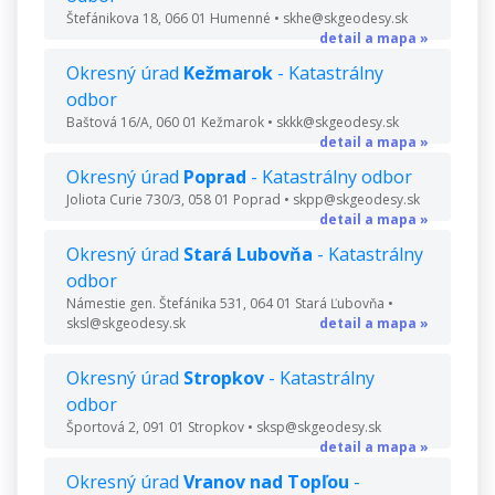
Štefánikova 18, 066 01 Humenné • skhe@skgeodesy.sk
detail a mapa »
Okresný úrad
Kežmarok
- Katastrálny
odbor
Baštová 16/A, 060 01 Kežmarok • skkk@skgeodesy.sk
detail a mapa »
Okresný úrad
Poprad
- Katastrálny odbor
Joliota Curie 730/3, 058 01 Poprad • skpp@skgeodesy.sk
detail a mapa »
Okresný úrad
Stará Lubovňa
- Katastrálny
odbor
Námestie gen. Štefánika 531, 064 01 Stará Ľubovňa •
sksl@skgeodesy.sk
detail a mapa »
Okresný úrad
Stropkov
- Katastrálny
odbor
Športová 2, 091 01 Stropkov • sksp@skgeodesy.sk
detail a mapa »
Okresný úrad
Vranov nad Topľou
-