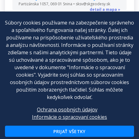
Partizánska 1057, 069 01 Snina • sksv@skgeodesy.sk
detail a mapa »
Súbory cookies používame na zabezpečenie správneho
a spoľahlivého fungovania našej stránky. Ďalej ich
používame na prispôsobenie užívateľského prostredia
a analýzu návštevnosti. Informácie o používaní stránky
Cenník
zdieľame s našimi analytickými partnermi. Tieto údaje
sú uchovávané a spracovávané spôsobom, ako je to
Kontakt
uvedené v dokumente "Informácie o spracovaní
Všeobecné obchodné podmienky
cookies". Vyjadrite svoj súhlas so spracovaním
osobných údajov prostredníctvom súborov cookies
Reklamačný poriadok
použitím zobrazených tlačidiel. Súhlas môžete
Ochrana osobných údajov
kedykoľvek odvolať.
Nastavenia cookies
Ochrana osobných údajov
Informácie o spracovaní cookies
© 2012 - 2026
Tlaciva-online.sk
PRIJAŤ VŠETKY