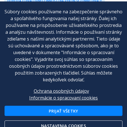
DOHODA O PRACOVNEJ ČINNOSTI NA VÝKON SEZÓNNEJ PRÁCE
Súbory cookies používame na zabezpečenie správneho
a spoľahlivého fungovania našej stránky. Ďalej ich
používame na prispôsobenie užívateľského prostredia
a analýzu návštevnosti. Informácie o používaní stránky
Cenník
zdieľame s našimi analytickými partnermi. Tieto údaje
sú uchovávané a spracovávané spôsobom, ako je to
Kontakt
uvedené v dokumente "Informácie o spracovaní
Všeobecné obchodné podmienky
cookies". Vyjadrite svoj súhlas so spracovaním
osobných údajov prostredníctvom súborov cookies
Reklamačný poriadok
použitím zobrazených tlačidiel. Súhlas môžete
Ochrana osobných údajov
kedykoľvek odvolať.
Nastavenia cookies
Ochrana osobných údajov
Informácie o spracovaní cookies
© 2012 - 2026
Tlaciva-online.sk
PRIJAŤ VŠETKY
Tlačivá Online s. r. o. nie je advokátskou kanceláriou a neposkytuje
NASTAVENIA COOKIES
právne služby.