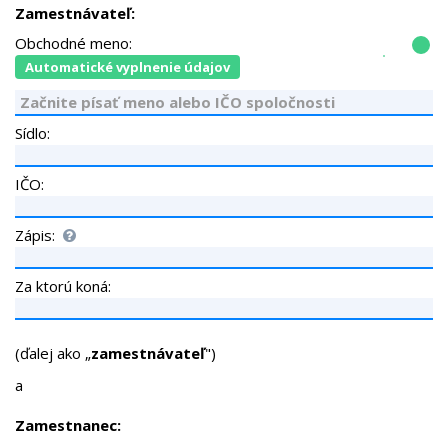
Zamestnávateľ:
Obchodné meno:
Automatické vyplnenie údajov
Začnite písať meno alebo IČO spoločnosti
Sídlo:
IČO:
Zápis:
Za ktorú koná:
(ďalej ako „
zamestnávateľ
")
a
Zamestnanec: