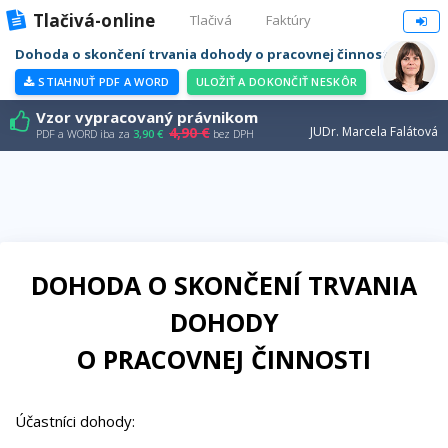
Tlačivá-online
Tlačivá
Faktúry
Dohoda o skončení trvania dohody o pracovnej činnosti
STIAHNUŤ PDF A WORD
ULOŽIŤ A DOKONČIŤ NESKÔR
Vzor vypracovaný právnikom
4,90 €
JUDr. Marcela Falátová
PDF a WORD iba za
3,90 €
bez DPH
DOHODA O SKONČENÍ TRVANIA
DOHODY
O PRACOVNEJ ČINNOSTI
Účastníci dohody: