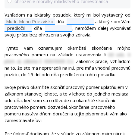
ohrozenie morálky mladistvého zamestnanca
Vzhľadom na lekársky posudok, ktorý mi bol vystavený od
dňa
a ktorý som Vám
predložil
dňa
, nemôžem ďalej vykonávať
svoju prácu bez ohrozenia svojho zdravia.
Týmto Vám oznamujem okamžité skončenie môjho
pracovného pomeru na základe ustanovenia §
00 ods. 0
písm. a) zákona č. 000/0000 Z.z.
Zákonník práce, vzhľadom
na to, že ste ma nepreradili na inú, pre mňa vhodnú pracovnú
pozíciu, do 15 dní odo dňa predloženia tohto posudku.
Svoje právo okamžite skončiť pracovný pomer uplatňujem v
zákonom stanovej lehote, a to v lehote do jedného mesiaca
odo dňa, keď som sa o dôvode na okamžité skončenie
pracovného pomeru
dozvedel
.
Skončenie pracovného
pomeru nastáva dňom doručenia tejto písomnosti vám ako
zamestnávateľovi.
Pre úplnosť dodávam, že v súlade zo zákonom mám nárok