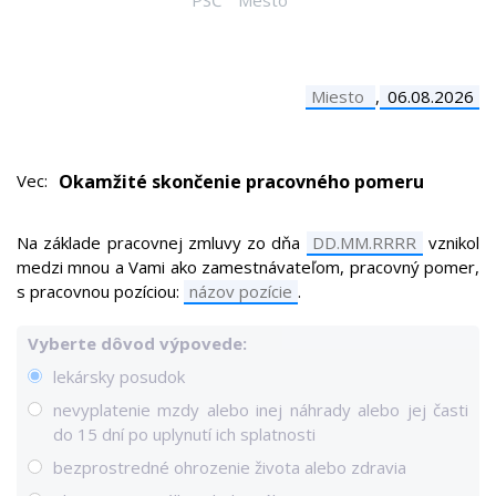
,
Vec:
Okamžité skončenie pracovného pomeru
Na základe pracovnej zmluvy zo dňa
vznikol
medzi mnou a Vami ako zamestnávateľom, pracovný pomer,
s pracovnou pozíciou:
.
Vyberte dôvod výpovede:
lekársky posudok
nevyplatenie mzdy alebo inej náhrady alebo jej časti
do 15 dní po uplynutí ich splatnosti
bezprostredné ohrozenie života alebo zdravia