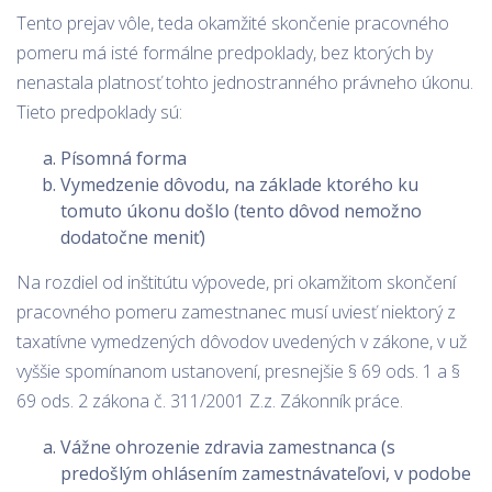
Tento prejav vôle, teda okamžité skončenie pracovného
pomeru má isté formálne predpoklady, bez ktorých by
nenastala platnosť tohto jednostranného právneho úkonu.
Tieto predpoklady sú:
Písomná forma
Vymedzenie dôvodu, na základe ktorého ku
tomuto úkonu došlo (tento dôvod nemožno
dodatočne meniť)
Na rozdiel od inštitútu výpovede, pri okamžitom skončení
pracovného pomeru zamestnanec musí uviesť niektorý z
taxatívne vymedzených dôvodov uvedených v zákone, v už
vyššie spomínanom ustanovení, presnejšie § 69 ods. 1 a §
69 ods. 2 zákona č. 311/2001 Z.z. Zákonník práce.
Vážne ohrozenie zdravia zamestnanca (s
predošlým ohlásením zamestnávateľovi, v podobe