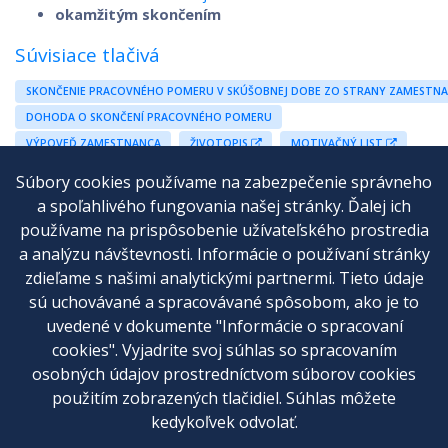
okamžitým skončením
Súvisiace tlačivá
SKONČENIE PRACOVNÉHO POMERU V SKÚŠOBNEJ DOBE ZO STRANY ZAMESTN
DOHODA O SKONČENÍ PRACOVNÉHO POMERU
VÝPOVEĎ ZAMESTNANCA
ŽIVOTOPIS
MOTIVAČNÝ LIST
Súbory cookies používame na zabezpečenie správneho
a spoľahlivého fungovania našej stránky. Ďalej ich
používame na prispôsobenie užívateľského prostredia
a analýzu návštevnosti. Informácie o používaní stránky
Cenník
zdieľame s našimi analytickými partnermi. Tieto údaje
sú uchovávané a spracovávané spôsobom, ako je to
Kontakt
uvedené v dokumente "Informácie o spracovaní
Všeobecné obchodné podmienky
cookies". Vyjadrite svoj súhlas so spracovaním
osobných údajov prostredníctvom súborov cookies
Reklamačný poriadok
použitím zobrazených tlačidiel. Súhlas môžete
Ochrana osobných údajov
kedykoľvek odvolať.
Nastavenia cookies