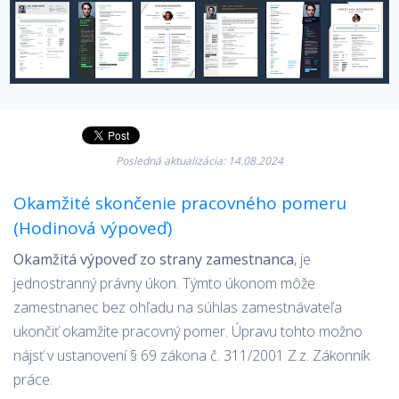
Posledná aktualizácia: 14.08.2024
Okamžité skončenie pracovného pomeru
(Hodinová výpoveď)
Okamžitá výpoveď zo strany zamestnanca
, je
jednostranný právny úkon. Týmto úkonom môže
zamestnanec bez ohľadu na súhlas zamestnávateľa
ukončiť okamžite pracovný pomer. Úpravu tohto možno
nájsť v ustanovení § 69 zákona č. 311/2001 Z.z. Zákonník
práce.