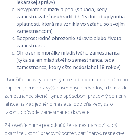
lekárskej správy)
Nevyplatenie mzdy a pod. (situácia, kedy
zamestnávateľ neuhradil dlh 15 dní od uplynutia
splatnosti, ktorá mu vznikla vo vzťahu so svojím
zamestnancom)
Bezprostredné ohrozenie zdravia alebo života
zamestnanca
Ohrozenie morálky mladistvého zamestnanca
(týka sa len mladistvého zamestnanca, teda
zamestnanca, ktorý ešte nedosiahol 18 rokov)
Ukončiť pracovný pomer týmto spôsobom teda možno po
naplnení jedného z vyššie uvedených dôvodov, a to iba ak
zamestnanec skončil týmto spôsobom pracovný pomer v
lehote najviac jedného mesiaca, odo dňa kedy sa o
takomto dôvode zamestnanec dozvedel.
Zároveň je nutné podotknúť, že zamestnancovi, ktorý
okamžite ukončil pracovný pomer, patrí nárok, respektíve