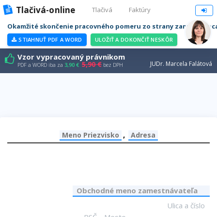
Tlačivá-online
Tlačivá
Faktúry
Okamžité skončenie pracovného pomeru zo strany zamestnanc
STIAHNUŤ PDF A WORD
ULOŽIŤ A DOKONČIŤ NESKÔR
Vzor vypracovaný právnikom
5,90 €
JUDr. Marcela Falátová
PDF a WORD iba za
3,90 €
bez DPH
,
Obchodné meno zamestnávateľa