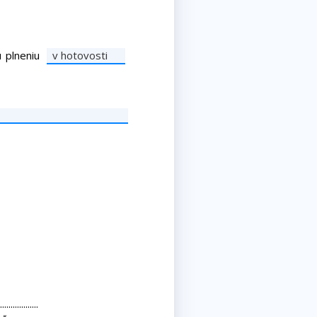
 plneniu
v hotovosti
..................