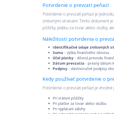
Potvrdenie o prevzatí peňazí
Potvrdenie o prevzatí peňazí je jednoduc
zmluvnými stranami. Tento dokument je u
pôžičky, platbu za tovar alebo služby, al
Náležitosti potvrdenia o prevza
Identifikačné údaje zmluvných s
Suma
- výška finančného obnosu
Účel platby
- dôvod prevodu finančn
Dátum prevzatia
- presný dátum k
Podpisy
- vlastnoručné podpisy ob
Kedy používať potvrdenie o pre
Potvrdenie o prevzatí peňazí je vhodné p
Pri vrátení pôžičky
Pri platbe za tovar alebo službu
Pri vyplácaní zálohy