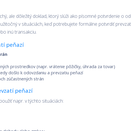
hý, ale dôležitý doklad, ktorý slúži ako písomné potvrdenie o od
žitočný v situáciách, keď potrebujete formálne potvrdiť prevzati
ebo inú transakciu.
tí peňazí
trán
ých prostriedkov (napr. vrátenie pôžičky, úhrada za tovar)
edy došlo k odovzdaniu a prevzatiu peňazí
och zúčastnených strán
vzatí peňazí
oužiť napr. v týchto situáciách: