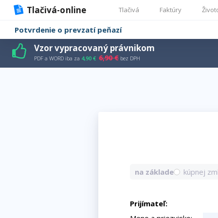
Tlačivá-online
Tlačivá
Faktúry
Život
Potvrdenie o prevzatí peňazí
Vzor vypracovaný právnikom
6,90 €
PDF a WORD iba za
4,90 €
bez DPH
na základe
kúpnej zm
Prijímateľ: