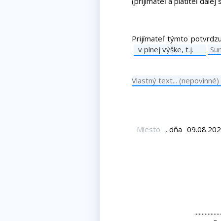
(
prijímateľ a platiteľ
ďalej s
Prijímateľ
týmto potvrdzu
v plnej výške, t.j.
, dňa
..................