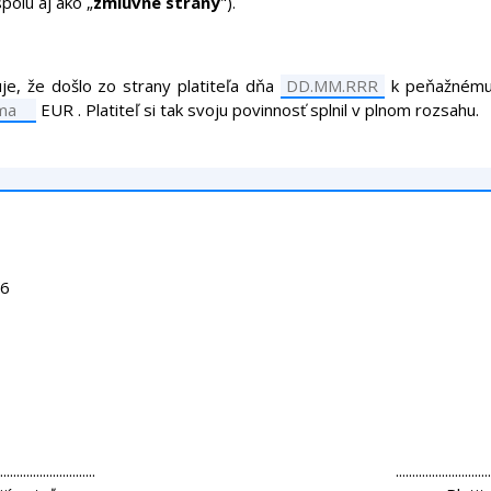
polu aj ako „
zmluvné strany
").
je, že
došlo zo strany
platiteľa
dňa
k peňažnému
EUR
.
Platiteľ
si tak svoju
povinnosť splnil
v plnom rozsahu
.
.............................
.............................