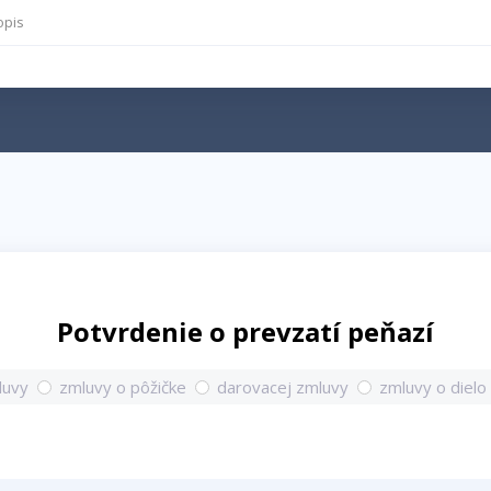
opis
Potvrdenie o prevzatí peňazí
luvy
zmluvy o pôžičke
darovacej zmluvy
zmluvy o dielo